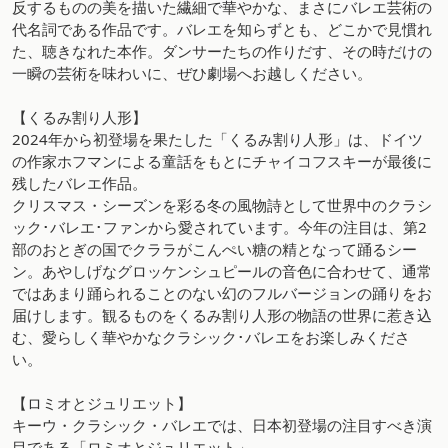
反するものの美を描いた繊細で華やかな、まさにバレエ芸術の
代名詞である作品です。バレエを知らずとも、どこかで見慣れ
た、聴きなれた本作。ダンサーたちの作りだす、その時だけの
一瞬の芸術を味わいに、ぜひ劇場へお越しください。
【くるみ割り人形】
2024年から初登場を果たした「くるみ割り人形」は、ドイツ
の作家ホフマンによる童話をもとにチャイコフスキーが最後に
残したバレエ作品。
クリスマス・シーズンを彩る冬の風物詩として世界中のクラシ
ック･バレエ･ファンから愛されています。今年の注目は、第2
部のおとぎの国でクララがこんぺい糖の精となって踊るシー
ン。あやしげなグロッケンシュピールの音色に合わせて、通常
ではあまり踊られることのない幻のフルバージョンの踊りをお
届けします。観るものをくるみ割り人形の物語の世界に惹き込
む、愛らしく華やかなクラシック･バレエをお楽しみくださ
い。
【ロミオとジュリエット】
キーウ・クラシック・バレエでは、日本初登場の注目すべき演
目である「ロミオとジュリエット」。