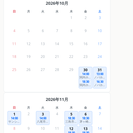
2026年10月
日
月
火
水
木
金
土
1
2
3
4
5
6
7
8
9
10
11
12
13
14
15
16
17
18
19
20
21
22
23
24
25
26
27
28
29
30
31
14:00
13:00
関内ホール 大ホール
ノバホール
18:30
16:30
関内ホール 大ホール
ノバホール
2026年11月
日
月
火
水
木
金
土
2
4
7
1
3
5
6
14:00
14:00
18:30
18:30
サンシティホール 大ホール
八尾市文化会館プリズムホール 大ホール
三島市民文化会館 ゆぅゆぅホール 大ホール
茅ヶ崎市民文化会館 大ホール
8
9
10
11
14
12
13
18:30
18:30