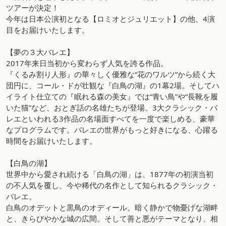
ツアーが決定！
今年は日本公演初となる【ロミオとジュリエット】の他、4演
目をお届けいたします。
【夢の３大バレエ】
2017年来日当初から変わらず人気を誇る作品。
『くるみ割り人形』の華々しく優雅な“花のワルツ”から続く大
団円に、コール・ドが壮観な『白鳥の湖』の1幕2場。そしてハ
イライト仕立ての『眠れる森の美女』では“青い鳥”や“長靴を履
いた猫”など、おとぎ話の名雄たちが登場。3大クラシック・バ
レエといわれる3作品の名場面すべてを一度で楽しめる、豪華
なプログラムです。バレエの世界がもっと好きになる、心躍る
時間をお届けいたします。
【白鳥の湖】
世界中から愛され続ける「白鳥の湖」は、1877年の初演当初
の不人気を覆し、今や稀代の名作として知られるクラシック・
バレエ。
白鳥のオデットと黒鳥のオディール。暗く静かで物憂げな湖畔
と、きらびやかな城の広間。そして善と悪がテーマとなり、相