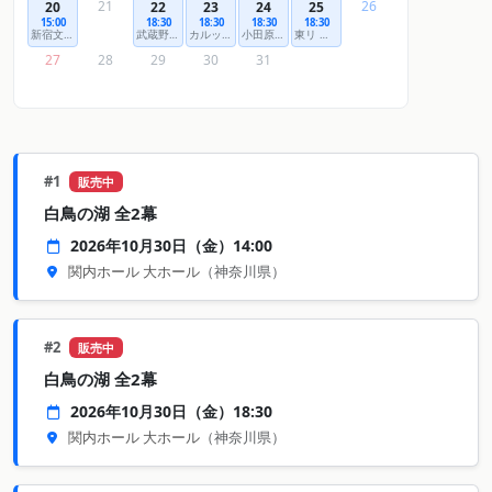
21
26
20
22
23
24
25
15:00
18:30
18:30
18:30
18:30
新宿文化センター 大ホール
武蔵野市民文化会館 大ホール
カルッツかわさき（川崎市スポーツ・文化総合センター）
小田原三の丸ホール 大ホール
東リ いたみホール（伊丹市立文化会館） 大ホール
27
28
29
30
31
#1
販売中
白鳥の湖 全2幕
2026年10月30日（金）14:00
関内ホール 大ホール
（神奈川県）
#2
販売中
白鳥の湖 全2幕
2026年10月30日（金）18:30
関内ホール 大ホール
（神奈川県）