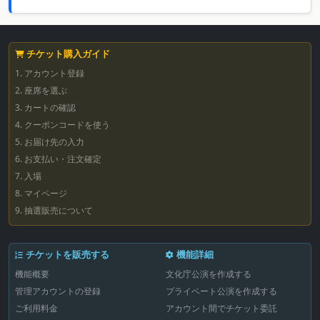
チケット購入ガイド
1. アカウント登録
2. 座席を選ぶ
3. カートの確認
4. クーポンコードを使う
5. お届け先の入力
6. お支払い・注文確定
7. 入場
8. マイページ
9. 抽選販売について
チケットを販売する
機能詳細
機能概要
文化庁公演を作成する
管理アカウントの登録
プライベート公演を作成する
ご利用料金
アカウント間でチケット委託