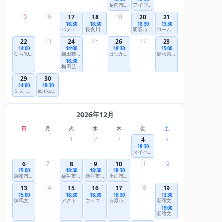
越前市文化センター 大ホール
アイプラザ豊橋 講堂
15
16
19
17
18
20
21
18:30
18:30
18:30
13:30
パティオ池鯉鮒（知立市文化会館） かきつばたホール
長良川国際会議場 メインホール
明石市立市民会館 大ホール
ロームシアター京都 メインホール
23
25
27
22
24
26
28
14:00
14:00
18:30
15:00
なら100年会館 大ホール
梅田芸術劇場 メインホール
はつかいち文化ホールウッドワンさくらぴあ 大ホール
島根県芸術文化センター「グラントワ」大ホール
18:30
梅田芸術劇場 メインホール
29
30
14:00
18:30
ミズ ウェルビー ホール 大ホール（佐賀市文化会館）
iichiko総合文化センター iichikoグランシアタ
2026年12月
日
月
火
水
木
金
土
1
2
3
5
4
18:30
タイハクホール名取（名取市文化会館）大ホール
7
11
12
6
8
9
10
15:00
18:30
18:30
18:30
調布市グリーンホール 大ホール
福生市民会館 大ホール（もくせいホール）
新座市民会館 ホール
小山市立文化センター 大ホール
14
18
13
15
16
17
19
15:00
18:30
18:30
18:30
13:30
練馬文化センター 大ホール
アクトシティ浜松 大ホール
ウェスタ川越 ヤオコー大ホール
市原市市民会館 大ホール
新宿文化センター 大ホール
19:00
新宿文化センター 大ホール