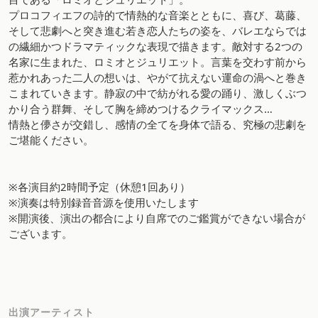
プロコフィエフの詩的で情熱的な音楽とともに、喜び、葛藤、
そして悲劇へと突き進む若き恋人たちの姿を、バレエならでは
の繊細かつドラマティックな表現で描きます。敵対する2つの
名家に生まれた、ロミオとジュリエット。言葉を交わす前から
惹かれあった二人の想いは、やがて抗えない運命の渦へと巻き
こまれていきます。静寂の中で紡がれる愛の踊り、激しくぶつ
かり合う群舞、そして胸を締めつけるクライマックス…
情熱と儚さが交錯し、感情の全てを身体で語る、究極の悲劇を
ご堪能ください。
※各演目約2時間予定（休憩1回あり）
※演奏は特別録音音源を使用いたします
※開演後、演出の都合により自席でのご鑑賞ができない場合が
ございます。
出演アーティスト