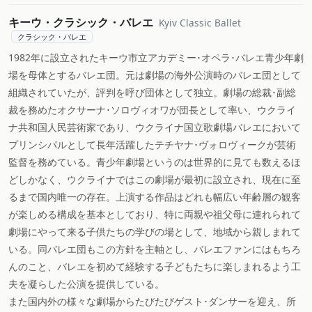
キーウ・クラシック・バレエ
Kyiv Classic Ballet
クラシック・バレエ
1982年に設立されたキーウ市立アカデミー･オペラ･バレエ青少年劇
場を母体とするバレエ団。元は劇場の海外公演時のバレエ団として
組織されていたが、評判を呼び団体として独立。劇場の総裁･副総
裁を務めたオクサーナ･ソロヴィオワが団長として率い、ウクライ
ナ共和国人民芸術家であり、ウクライナ国立歌劇場バレエにおいて
プリンシパルとして長年活躍したテチヤナ･ヴォロヴィークが芸術
監督を務めている。青少年劇場というのは世界的に見ても数えるほ
どしかなく、ウクライナではこの劇場が最初に設立され、現在に至
るまで国内唯一の存在。上演する作品はどれも幅広い年齢層の観客
が楽しめる構成を基本としており、特に両親や祖父母に連れられて
劇場にやって来る子供たちの学びの場として、地域から親しまれて
いる。同バレエ団もこの方針を主軸とし、バレエファンにはもちろ
んのこと、バレエを初めて経験する子どもたちに楽しまれるよう工
夫を凝らした公演を提供している。
また国内外の様々な劇場からたびたびゲスト･ダンサーを迎え、所