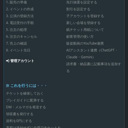
1. 販売の準備
先行抽選を設定する
2. イベントの作成
割引を設定する
3. 公演の登録方法
子アカウントを登録する
4. 電話受付の手順
新しい会場を登録する
5. 注文の処理
紙チケット用紙について
6. 注文のキャンセル
顧客管理の使い方
7. 売上の確認
販促動画のYouTube連携
8. イベント当日
AIアシスタント連携（ChatGPT・
Claude・Gemini）
管理アカウント
請求書・納品書に記載事項を追加す
る
これを行うには・・・
チケットを確保しておく
プレイガイドに配券する
DM・メルマガを発送する
領収書を発行する
送料を0円にする
直前は送付せずに会場でチケットを