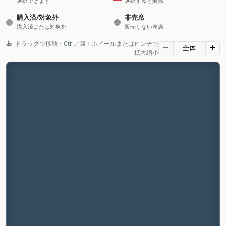
選択できます
選択すると解除
購入済/対象外
非売席
購入済または対象外
販売しない座席
ドラッグで移動・Ctrl／⌘＋ホイールまたはピンチで
全体
拡大縮小