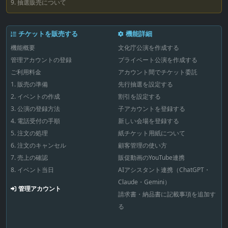
9. 抽選販売について
チケットを販売する
機能詳細
機能概要
文化庁公演を作成する
管理アカウントの登録
プライベート公演を作成する
ご利用料金
アカウント間でチケット委託
1. 販売の準備
先行抽選を設定する
2. イベントの作成
割引を設定する
3. 公演の登録方法
子アカウントを登録する
4. 電話受付の手順
新しい会場を登録する
5. 注文の処理
紙チケット用紙について
6. 注文のキャンセル
顧客管理の使い方
7. 売上の確認
販促動画のYouTube連携
8. イベント当日
AIアシスタント連携（ChatGPT・
Claude・Gemini）
管理アカウント
請求書・納品書に記載事項を追加す
る