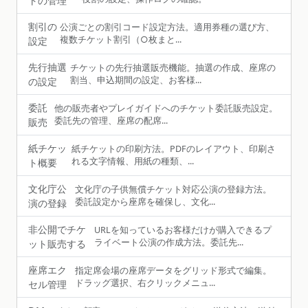
トの管理
割引の
公演ごとの割引コード設定方法。適用券種の選び方、
複数チケット割引（○枚まと...
設定
先行抽選
チケットの先行抽選販売機能。抽選の作成、座席の
割当、申込期間の設定、お客様...
の設定
委託
他の販売者やプレイガイドへのチケット委託販売設定。
委託先の管理、座席の配席...
販売
紙チケッ
紙チケットの印刷方法。PDFのレイアウト、印刷さ
れる文字情報、用紙の種類、...
ト概要
文化庁公
文化庁の子供無償チケット対応公演の登録方法。
委託設定から座席を確保し、文化...
演の登録
非公開でチケ
URLを知っているお客様だけが購入できるプ
ライベート公演の作成方法。委託先...
ット販売する
座席エク
指定席会場の座席データをグリッド形式で編集。
ドラッグ選択、右クリックメニュ...
セル管理