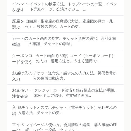
イベント
イベントの検索方法。トップページの一覧、イベン
ト詳細ページ、公演スケジュー...
を探す
座席を
自由席・指定席の座席選択方法。座席図の見方（凡
例）、枚数の選択、カートの更...
選ぶ
カートの
カート画面の見方。チケット形態の選択、合計金額
の確認、チケットの削除。
確認
クーポンコ
カート画面での割引コード（クーポンコード）
の入力・適用方法と、うまく適用で...
ードを使う
お届け先の
チケット送付先・請求先の入力方法。郵便番号か
らの住所自動入力。
入力
お支払い・
クレジットカード決済と銀行振込の支払い手順。
3Dセキュア認証、注文完了画面...
注文確定
入
紙チケットとスマホチケット（電子チケット）それぞれの
入場方法。チケットの受...
場
マイペ
マイページの使い方。会員情報の編集、購入履歴の確
認、レビュー投稿、クレジッ...
ージ