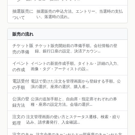
抽選販売に
抽選販売の申込方法。エントリー、当選時の支払
い、落選時の流れ。
ついて
販売の流れ
チケット販
チケット販売開始前の準備手順。会社情報の登
録、銀行口座の設定、決済アカウン...
売の準備
イベント
イベントの新規作成手順。タイトル・詳細の入力、
画像・タグ・アーティストの設...
の作成
電話受付
電話で受けた注文を管理画面から登録する手順。公
演の選択、座席の選択、購入者...
の手順
公演の登
公演の追加手順と、自由席・指定席それぞれの券
種・座席の設定方法。会場の選択...
録方法
注文の
注文管理画面の使い方とステータス遷移。検索・絞り
込み、請求書発行、入金確認...
処理
注文のキャ
注文全体のキャンセルと一部座席のキャンセル方