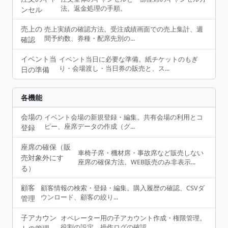
法。返金処理の手順。
ンセル
売上の
売上実績の確認方法。受注成績画面での売上集計、週
間予約数、券種・配席先別の...
確認
イベント当
イベント当日に必要な準備。紙チケットのもぎ
り・会場渡し・当日券の販売と、ス...
日の準備
各機能
会場の
イベント会場の新規登録・編集。共有会場の利用とコ
ピー、座席データの作成（グ...
登録
座席の確保（販
車椅子席・機材席・事故席など販売しない
売対象外にす
座席の確保方法。WEB販売のみ非表示...
る）
顧客
顧客情報の検索・登録・編集。購入履歴の確認、CSVダ
ウンロード、顧客の絞り...
管理
子アカウン
オペレーター用の子アカウント作成・権限管理。
役割の設定、操作ログの確認。