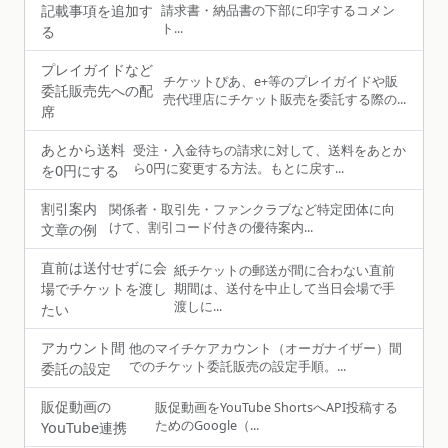
記載事項を追加す
請求書・納品書の下部に印字するコメン
ト...
る
プレイガイドなど
チケットぴあ、e+等のプレイガイドや販
委託販売先への配
売代理店にチケット販売を委託する際の...
席
あとから送料
受注・入金待ちの請求に対して、送料をあとか
ら0円に変更する方法。もとに戻す...
を0円にする
割引案内
関係者・取引先・ファンクラブなど特定団体に向
けて、割引コード付きの優待案内...
文章の例
直前は送付せずに会
紙チケットの郵送が間に合わない直前
場でチケットを渡し
期間は、送付を中止して当日会場で手
渡しに...
たい
アカウント間
他のマイチケアカウント（オーガナイザー）間
でのチケット委託販売の設定手順。...
委託の設定
販促動画の
販促動画をYouTube ShortsへAPI投稿する
ためのGoogle（...
YouTube連携