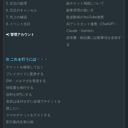
5. 注文の処理
紙チケット用紙について
6. 注文のキャンセル
顧客管理の使い方
7. 売上の確認
販促動画のYouTube連携
8. イベント当日
AIアシスタント連携（ChatGPT・
Claude・Gemini）
管理アカウント
請求書・納品書に記載事項を追加す
る
これを行うには・・・
チケットを確保しておく
プレイガイドに配券する
DM・メルマガを発送する
領収書を発行する
送料を0円にする
直前は送付せずに会場でチケットを
渡したい
スマホチケットをテストする
割引案内文章の例