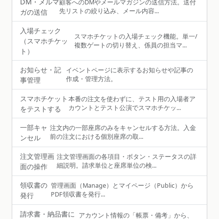
DM・メルマ
顧客へのDMやメールマガジンの送信方法。送付
先リストの絞り込み、メール内容...
ガの送信
入場チェック
スマホチケットの入場チェック機能。単一/
（スマホチケッ
複数ゲートの切り替え、係員の担当マ...
ト）
お知らせ・記
イベントページに表示するお知らせや記事の
作成・管理方法。
事管理
スマホチケット
本番の注文を使わずに、テスト用の入場者ア
カウントとテスト公演でスマホチケッ...
をテストする
一部キャ
注文内の一部座席のみをキャンセルする方法。入金
前の注文における個別座席の取...
ンセル
注文管理画
注文管理画面の各項目・ボタン・ステータスの詳
細説明。請求単位と座席単位の検...
面の操作
領収書の
管理画面（Manage）とマイページ（Public）から
PDF領収書を発行...
発行
請求書・納品書に
アカウント情報の「帳票・備考」から、