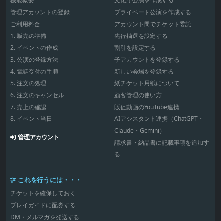
機能概要
文化庁公演を作成する
管理アカウントの登録
プライベート公演を作成する
ご利用料金
アカウント間でチケット委託
1. 販売の準備
先行抽選を設定する
2. イベントの作成
割引を設定する
3. 公演の登録方法
子アカウントを登録する
4. 電話受付の手順
新しい会場を登録する
5. 注文の処理
紙チケット用紙について
6. 注文のキャンセル
顧客管理の使い方
7. 売上の確認
販促動画のYouTube連携
8. イベント当日
AIアシスタント連携（ChatGPT・
Claude・Gemini）
管理アカウント
請求書・納品書に記載事項を追加す
る
これを行うには・・・
チケットを確保しておく
プレイガイドに配券する
DM・メルマガを発送する