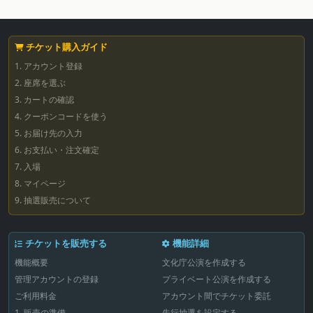
チケット購入ガイド
1. アカウント登録
2. 座席を選ぶ
3. カートの確認
4. クーポンコードを使う
5. お届け先の入力
6. お支払い・注文確定
7. 入場
8. マイページ
9. 抽選販売について
チケットを販売する
機能詳細
機能概要
文化庁公演を作成する
管理アカウントの登録
プライベート公演を作成する
ご利用料金
アカウント間でチケット委託
1. 販売の準備
先行抽選を設定する