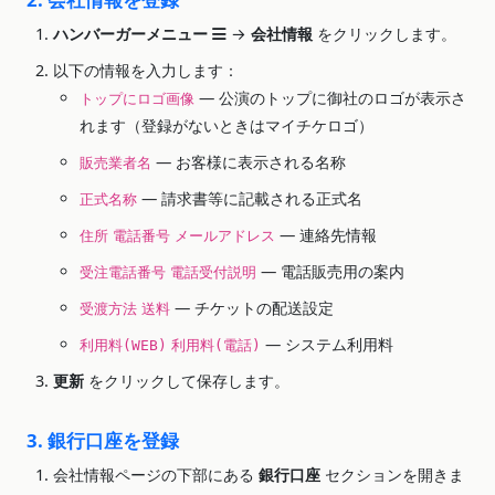
ハンバーガーメニュー
→
会社情報
をクリックします。
以下の情報を入力します：
— 公演のトップに御社のロゴが表示さ
トップにロゴ画像
れます（登録がないときはマイチケロゴ）
— お客様に表示される名称
販売業者名
— 請求書等に記載される正式名
正式名称
— 連絡先情報
住所
電話番号
メールアドレス
— 電話販売用の案内
受注電話番号
電話受付説明
— チケットの配送設定
受渡方法
送料
— システム利用料
利用料(WEB)
利用料(電話)
更新
をクリックして保存します。
3. 銀行口座を登録
会社情報ページの下部にある
銀行口座
セクションを開きま