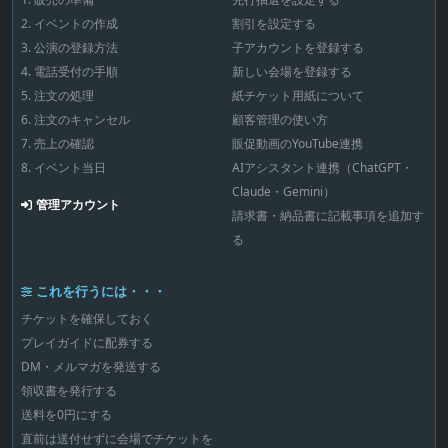
2. イベントの作成
割引を設定する
3. 公演の登録方法
子アカウントを登録する
4. 電話受付の手順
新しい会場を登録する
5. 注文の処理
紙チケット用紙について
6. 注文のキャンセル
顧客管理の使い方
7. 売上の確認
販促動画のYouTube連携
8. イベント当日
AIアシスタント連携（ChatGPT・
Claude・Gemini）
管理アカウント
請求書・納品書に記載事項を追加す
る
これを行うには・・・
チケットを確保しておく
プレイガイドに配券する
DM・メルマガを発送する
領収書を発行する
送料を0円にする
直前は送付せずに会場でチケットを