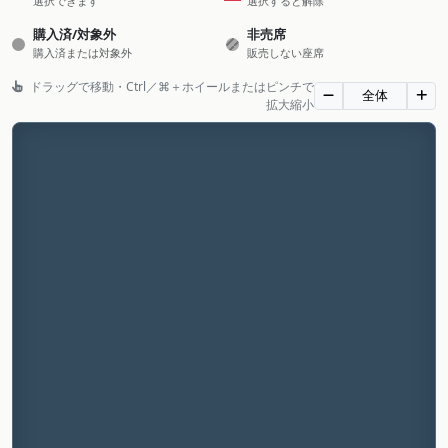
選択できます
選択すると解除
購入済/対象外
非売席
購入済または対象外
販売しない座席
ドラッグで移動・Ctrl／⌘＋ホイールまたはピンチで
全体
拡大縮小