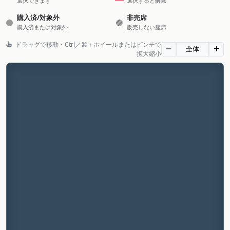
選択できます
選択すると解除
購入済/対象外
非売席
購入済または対象外
販売しない座席
ドラッグで移動・Ctrl／⌘＋ホイールまたはピンチで
全体
拡大縮小