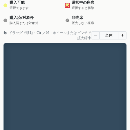
購入可能
選択中の座席
✓
選択できます
選択すると解除
購入済/対象外
非売席
購入済または対象外
販売しない座席
ドラッグで移動・Ctrl／⌘＋ホイールまたはピンチで
全体
拡大縮小