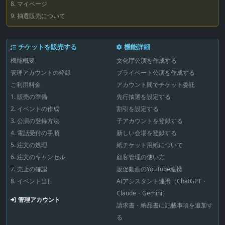
8. マイページ
9. 抽選販売について
チケットを販売する
機能詳細
機能概要
文化庁公演を作成する
管理アカウントの登録
プライベート公演を作成する
ご利用料金
アカウント間でチケット委託
1. 販売の準備
先行抽選を設定する
2. イベントの作成
割引を設定する
3. 公演の登録方法
子アカウントを登録する
4. 電話受付の手順
新しい会場を登録する
5. 注文の処理
紙チケット用紙について
6. 注文のキャンセル
顧客管理の使い方
7. 売上の確認
販促動画のYouTube連携
8. イベント当日
AIアシスタント連携（ChatGPT・
Claude・Gemini）
管理アカウント
請求書・納品書に記載事項を追加す
る