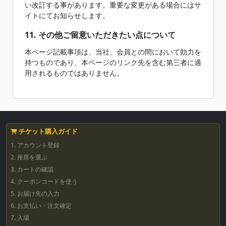
い改訂する事があります。重要な変更がある場合にはサ
イトにてお知らせします。
11. その他ご留意いただきたい点について
本ページ記載事項は、当社、会員との間において効力を
持つものであり、本ページのリンク先を含む第三者に適
用されるものではありません。
チケット購入ガイド
1. アカウント登録
2. 座席を選ぶ
3. カートの確認
4. クーポンコードを使う
5. お届け先の入力
6. お支払い・注文確定
7. 入場