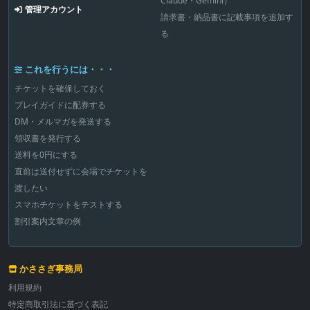
Claude・Gemini）
管理アカウント
請求書・納品書に記載事項を追加す
る
これを行うには・・・
チケットを確保しておく
プレイガイドに配券する
DM・メルマガを発送する
領収書を発行する
送料を0円にする
直前は送付せずに会場でチケットを
渡したい
スマホチケットをテストする
割引案内文章の例
かささぎ事務局
利用規約
特定商取引法に基づく表記