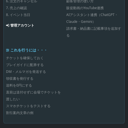
6. 注文のキャンセル
顧客管理の使い方
7. 売上の確認
販促動画のYouTube連携
8. イベント当日
AIアシスタント連携（ChatGPT・
Claude・Gemini）
管理アカウント
請求書・納品書に記載事項を追加す
る
これを行うには・・・
チケットを確保しておく
プレイガイドに配券する
DM・メルマガを発送する
領収書を発行する
送料を0円にする
直前は送付せずに会場でチケットを
渡したい
スマホチケットをテストする
割引案内文章の例